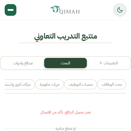
متتبع التدريب التعاوني
التقديمات
البحث
نصائح وادوات
0
بحث الوظائف
منصات التوظيف
جهات حكومية
شركات كبرى واستشارا
تعذر تحميل النتائج، تأكد من الاتصال
او تصفح مباشرة