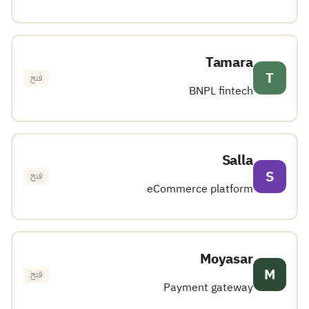
Tamara
T
فتح
BNPL fintech
Salla
S
فتح
eCommerce platform
Moyasar
M
فتح
Payment gateway