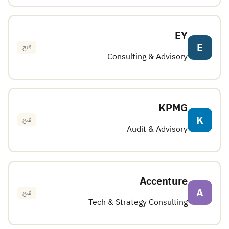
EY
E
فتح
Consulting & Advisory
KPMG
K
فتح
Audit & Advisory
Accenture
A
فتح
Tech & Strategy Consulting