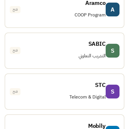
Aramco
A
فتح
COOP Program
SABIC
S
فتح
التدريب التعاوني
STC
S
فتح
Telecom & Digital
Mobily