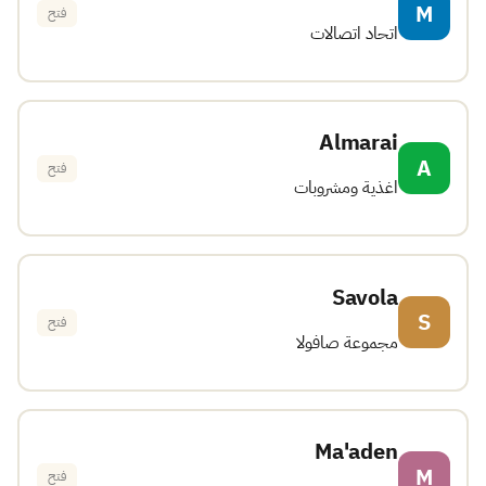
M
فتح
اتحاد اتصالات
Almarai
A
فتح
اغذية ومشروبات
Savola
S
فتح
مجموعة صافولا
Ma'aden
M
فتح