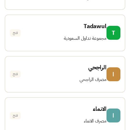
Tadawul
T
فتح
مجموعة تداول السعودية
الراجحي
ا
فتح
مصرف الراجحي
الانماء
ا
فتح
مصرف الانماء