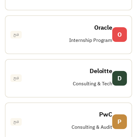
Oracle
O
فتح
Internship Program
Deloitte
D
فتح
Consulting & Tech
PwC
P
فتح
Consulting & Audit