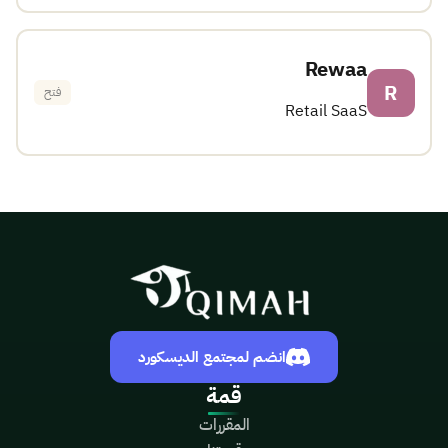
Rewaa
R
فتح
Retail SaaS
انضم لمجتمع الديسكورد
قمة
المقررات