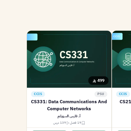
499
CCIS
PSU
CCIS
CS331: Data Communications And
CS21
Computer Networks
أ. فارس السويلم
19 فصل
139 درس