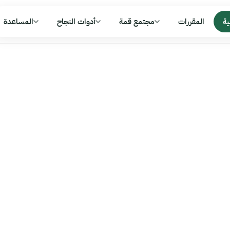
ية
المقررات
مجتمع قمة
أدوات النجاح
المساعدة
ليرفع الهمة
رتبتك مع كل خطوة تخلّصها
قروب خاص للمادة، فيه طم