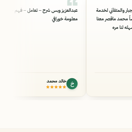
كراً قمة على المجهود الجبار والمتفآني لخدمة
عبدالعزيز وبس شر
لطلاب والطالبات وخصوصاً محمد ماقصر معنا
معلومة خورافي
د في شرح مادةCS101 سهله لنا مره
عبدالرحمن الحربي
خالد محمد
ع
خ