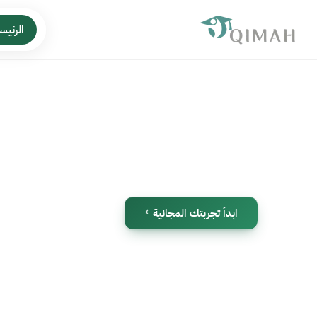
الرئيس
من أراد القمة ف
مع الطموحين... الطريق أوضـــح
ابدأ تجربتك المجانية
←
نركّز على اللي يجي في الاختبار
ترتفع 