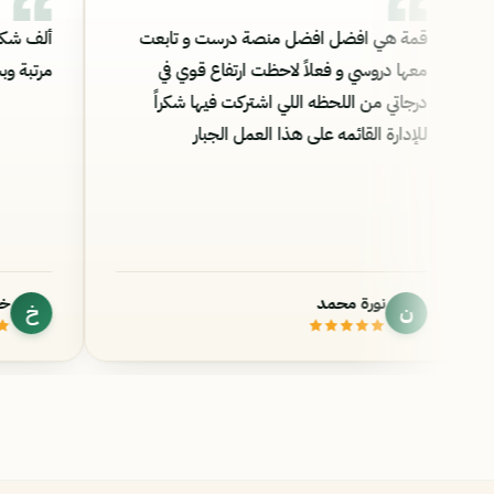
واحد ياخد الماده يسجل
قمة هي افضل افضل منصة درست و تا
 مبذول فيه من الأستاذ
معها دروسي و فعلاً لاحظت ارتفاع قوي ف
فقه و يسير عليه نفس ما
درجاتي من اللحظه اللي اشتركت فيها شكرا
للإدارة القائمه على هذا العمل الجبار
نورة محمد
ن