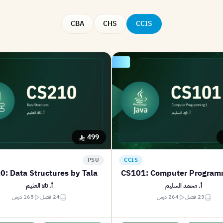
CBA
CHS
CCIS
499
PSU
CCIS
0: Data Structures by Tala
CS101: Computer Program
أ. محمد السليم
أ. تالا العثيم
23 فصل
264 درس
24 فصل
165 درس