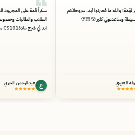
بعت
ألف شكر لقِمَة! والله ما قصرتوا أبد، شروحاتكم
ش
ي
مرتبة وبسيطة وساعدتوني كثير 🫡👏🏻
ا
ً
اب
خوله العتيبي
خ