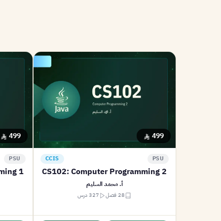
499
499
PSU
CCIS
PSU
ming 1
CS102: Computer Programming 2
أ. محمد السليم
28 فصل
327 درس