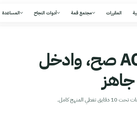
ية
المقررات
مجتمع قمة
أدوات النجاح
المساعدة
افهم ACC111 صح، وادخل
 جاهز
 المنهج كامل.