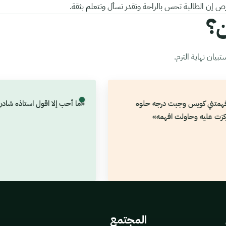
 إن الطالبة تحس بالراحة وتقدر تسأل وتتعلم بثقة.
ن؟
يان نهاية الترم.
وفهمتني كويس وجبت درجه حلوه
«ما أحب إلا اقول استاذه شادن 
كزت عليه وحاولت افهمه»
المجتمع