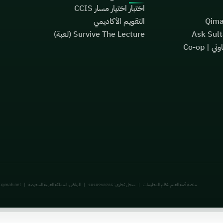
اختبار اختيار مسار CCIS
التقويم الأكاديمي
Survive The Lecture (لعبة)
متتبع التدريب التعاوني | Co-op
منصة قمة العلم لنظم المعلومات
|
سجل تجاري: 1010913735
|
الرياض، المملكة العربية السعودية
|
.qimah.net