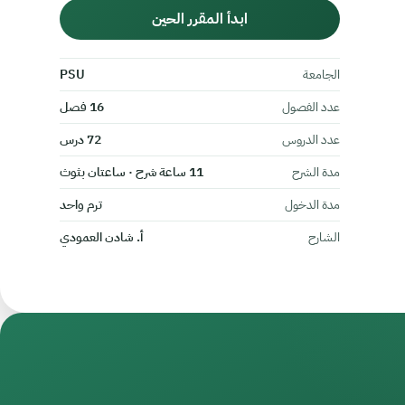
ابدأ المقرر الحين
الجامعة
PSU
عدد الفصول
16 فصل
عدد الدروس
72 درس
مدة الشرح
11 ساعة شرح · ساعتان بثوث
مدة الدخول
ترم واحد
الشارح
أ. شادن العمودي