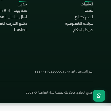
المقررات
جدولي
قصتنا
قمة بوت | Qimah Bot
انضم كشارح
اسأل سلطان | Ask Sultan
سياسة الخصوصية
Tracker
شروط وأحكام
رقم التسجيل الضريبي:
311775401200003
جميع الحقوق محفوظة لمنصة قمة التعليمية © 2026