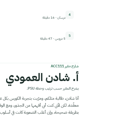
4
درسان · 16 دقيقة
5
5 دروس · 47 دقيقة
شارح مقرر ACC111
أ. شادن العمودي
يشرح المقرر حسب ترتيب وخطة PSU.
أنا شادن، طالبة مثلكم، ومرّيت بتجربة الكورس بكل ت
معقّدة، لكن لأني كنت أبي أفهمها من الجذور، ومع ا
بطريقة صحيحة، وإن أغلب الصعوبة كانت في أسلوب ا