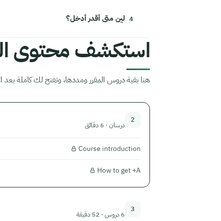
لين متى أقدر أدخل؟
استكشف محتوى الم
هنا بقية دروس المقرر ومددها، وتفتح لك كاملة بعد ال
2
درسان · 6 دقائق
Course introduction
How to get +A
3
6 دروس · 52 دقيقة