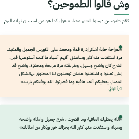
وش قالوا الطموحين؟
كلام طموحين درسوا المقرر معنا، منقول كما هو من استبيان نهاية الترم.
«صراحة حابة أشكر إدارة قمة ومحمد على الكورس الجميل والمفيد.
مرة استفدت منه كثير وساعدني أفهم أشياء ما كنت أستوعبها قبل.
الشرح كان واضح وسهل، وطريقته مرة مريحة ومحفزة. واضح قد
إيش تعبتوا و اشتغلتوا عشان توصلون لنا المحتوى بهالشكل
الممتاز. يعطيكم ألف عافية وما قصرتوا، الله يوفقكم يارب.»
اقرأ الباقي
«الله يعطيك العافية وما قصرت ، شرح جميل وامثله واضحه
وسهله واستفدت منها كثير الله يجزاك خير ويكثر من امثالك»