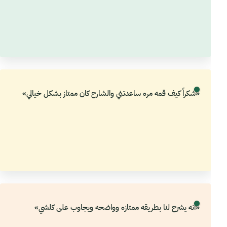
«شكراً كيف قمه مره ساعدتني والشارح كان ممتاز بشكل خيالي»
«انه يشرح لنا بطريقه ممتازه وواضحه ويجاوب على كلشي»