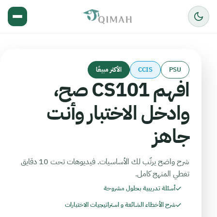
PSU
CCIS
الأكثر مبيعًا
افهم CS101 صح،
وادخل الاختبار وأنت
جاهز
شرح واضح يرتّب لك الأساسيات. فيديوهات تحت 10 دقايق
تغطي المنهج كامل.
أسئلة تدريبية بحلول مشروحة
شرح الأخطاء الشائعة و استراتيجيات الاختبارات