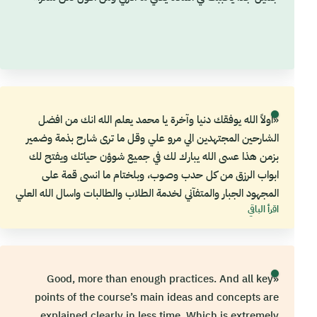
«اولاً الله يوفقك دنيا وآخرة يا محمد يعلم الله انك من افضل
الشارحين المجتهدين الي مرو علي وقل ما ترى شارح بذمة وضمير
بزمن هذا عسى الله يبارك لك في جميع شوؤن حياتك ويفتح لك
ابواب الرزق من كل حدب وصوب، وبلختام ما انسى قمة على
المجهود الجبار والمتفآني لخدمة الطلاب والطالبات واسال الله العلي
اقرأ الباقي
العظيم ان تصبحون من اكثر المنصات المؤثرة والمتميزة في المجال
التعليمي»
«Good, more than enough practices. And all key
points of the course’s main ideas and concepts are
explained clearly in less time. Which is extremely