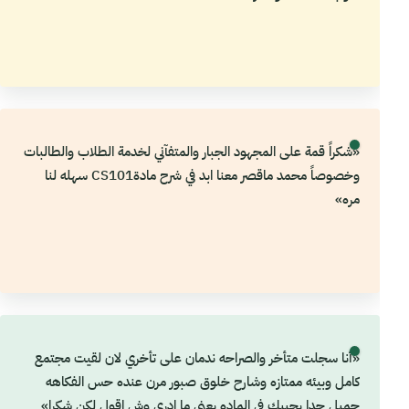
«شكراً قمة على المجهود الجبار والمتفآني لخدمة الطلاب والطالبات
وخصوصاً محمد ماقصر معنا ابد في شرح مادةCS101 سهله لنا
مره»
«أنا سجلت متأخر والصراحه ندمان على تأخري لان لقيت مجتمع
كامل وبيئه ممتازه وشارح خلوق صبور مرن عنده حس الفكاهه
جميل جدا يحببك في الماده يعني ما ادري وش اقول لكن شكرا»