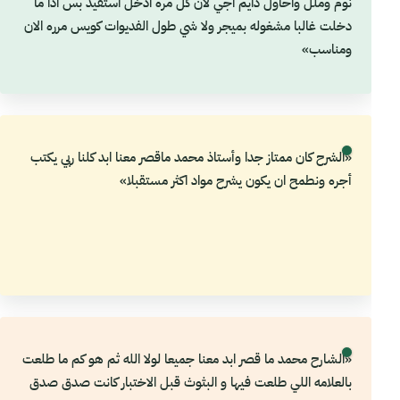
نوم وملل واحاول دايم اجي لان كل مره ادخل استفيد بس اذا ما
دخلت غالبا مشغوله بميجر ولا شي طول الفديوات كويس مرره الان
ومناسب»
«الشرح كان ممتاز جدا وأستاذ محمد ماقصر معنا ابد كلنا ربي يكتب
أجره ونطمح ان يكون يشرح مواد اكثر مستقبلا»
«الشارح محمد ما قصر ابد معنا جميعا لولا الله ثم هو كم ما طلعت
بالعلامه اللي طلعت فيها و البثوث قبل الاختبار كانت صدق صدق