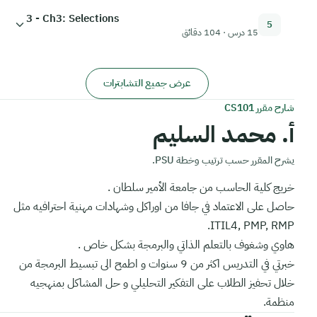
3 - Ch3: Selections
5
15 درس · 104 دقائق
عرض جميع التشابترات
شارح مقرر CS101
أ. محمد السليم
يشرح المقرر حسب ترتيب وخطة PSU.
خريج كلية الحاسب من جامعة الأمير سلطان .
حاصل على الاعتماد في جافا من اوراكل وشهادات مهنية احترافيه مثل
ITIL4, PMP, RMP.
هاوي وشغوف بالتعلم الذاتي والبرمجة بشكل خاص .
خبرتي في التدريس اكثر من 9 سنوات و اطمح الى تبسيط البرمجة من
خلال تحفيز الطلاب على التفكير التحليلي و حل المشاكل بمنهجيه
منظمة.