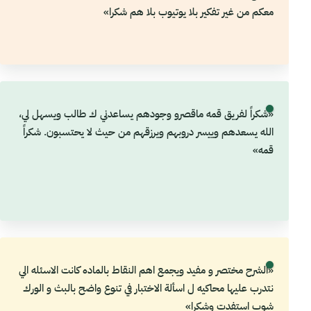
معكم من غير تفكير بلا يوتيوب بلا هم شكرا»
«شكراً لفريق قمه ماقصرو وجودهم يساعدني ك طالب ويسهل لي،
الله يسعدهم وييسر دروبهم ويرزقهم من حيث لا يحتسبون. شكراً
قمه»
«الشرح مختصر و مفيد ويجمع اهم النقاط بالماده كانت الاسئله الي
نتدرب عليها محاكيه ل اسألة الاختبار في تنوع واضح بالبث و الورك
شوب استفدت وشكرا»