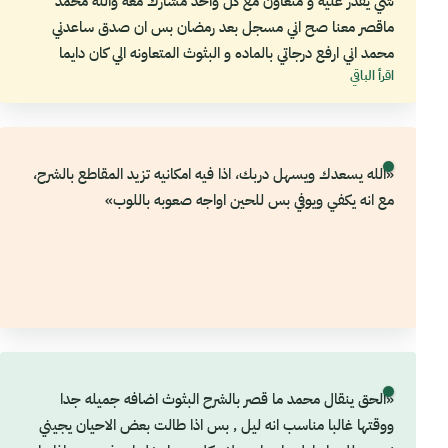
شي يقدر عليه و متعاون مع كل واحد مشارك معه والله محمد
ماقصر معنا صح اني مسجل بعد رمضان بس ان صدق ساعدني
محمد اني ارفع درجاتي بالماده و البثوث المتعاونه الي كان دايما
اقرأ الباقي
يسوييه كان جدا مفيد»
«الله يسعدك ويسهل دربك، اذا فيه امكانيه تزيد المقاطع بالشرح،
مع انه يكفي ويوفي بس للحين اواجه صعوبه باللوب»
«الحق ينقال محمد ما قصر بالشرح البثوث اضافه جميله جدا
ووقتها غالبا مناسب انه ليل , بس اذا طالت بعض الاحيان يجيني