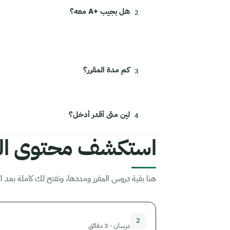
هل بجيب +A معه؟
كم مدة المقرر؟
لين متى أقدر أدخل؟
استكشف محتوى الم
هنا بقية دروس المقرر ومددها، وتفتح لك كاملة بعد ال
2
درسان · 3 دقائق