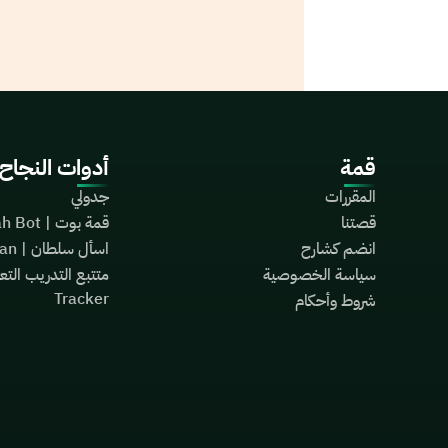
قمة
أدوات النجاح
المقررات
جدولي
قصتنا
قمة بوت | Qimah Bot
انضم كشارح
اسأل سلطان | Ask Sultan
سياسة الخصوصية
Tracker
شروط وأحكام