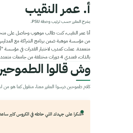
أ. عمر النقيب
يشرح المقرر حسب ترتيب وخطة PSU.
أنا عمر النقيب، كنت طالب موهوب وحاصل على منحة د
من مؤسسة موهبة ضمن برنامج الشراكة مع المدارس.
متععدة. عملت كمدرب لاختبار القدرات في مؤسسة "أن
بالذات، فعندي 4 دورات مختلفة من جامعات متعددة في الرياضيات المتقطعة والمنطق الرياضي. حياكم الله
وش قالوا الطموحي
كلام طموحين درسوا المقرر معنا، منقول كما هو من استب
«شكرا على جهدك اللي حاطه في الكروس كثير ساعد