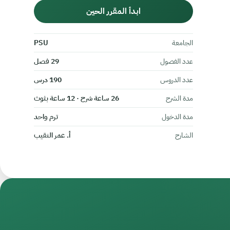
ابدأ المقرر الحين
الجامعة
PSU
عدد الفصول
29 فصل
عدد الدروس
190 درس
مدة الشرح
26 ساعة شرح · 12 ساعة بثوث
مدة الدخول
ترم واحد
الشارح
أ. عمر النقيب