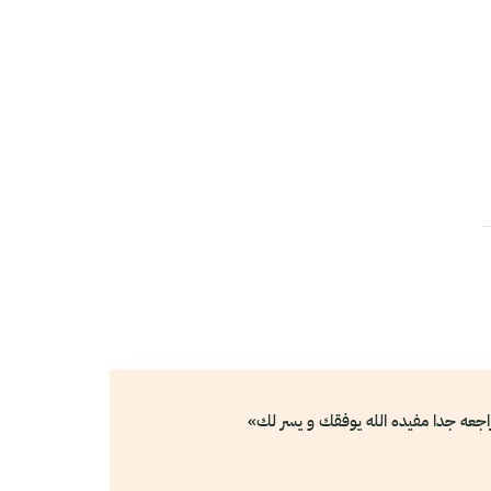
جعه جدا مفيده الله يوفقك و يسر لك»