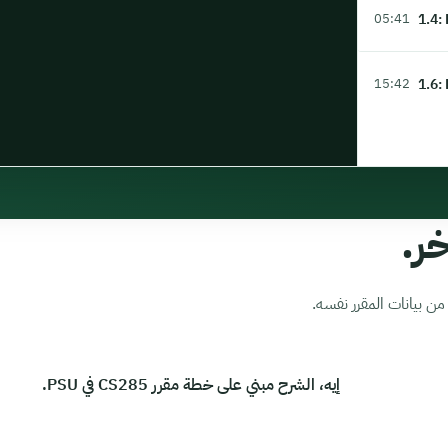
1.4:
05:41
1.6:
15:42
ر.
ن بيانات المقرر نفسه.
إيه، الشرح مبني على خطة مقرر CS285 في PSU.