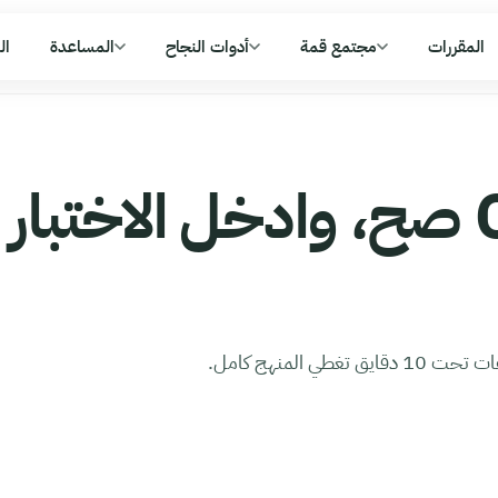
المقررات
مجتمع قمة
أدوات النجاح
المساعدة
ال
افهم CS285 صح، وادخل الاختبار
 المنهج كامل.