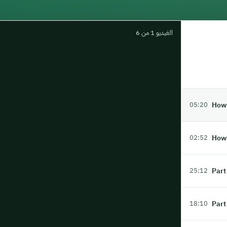
الفيديو 1 من 6
How 
05:20
How 
02:52
Part
25:12
Part
18:10