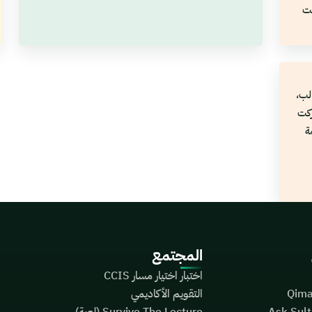
نت
ن
ح
لب،
د ما اشتركت
قمة
المجتمع
اختبار اختيار مسار CCIS
التقويم الأكاديمي
Survive The Lecture (لعبة)