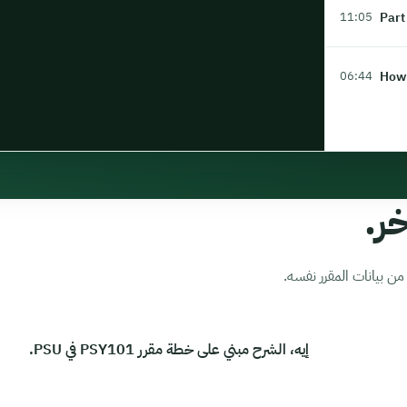
Part
11:05
How 
06:44
ر.
ن بيانات المقرر نفسه.
إيه، الشرح مبني على خطة مقرر PSY101 في PSU.