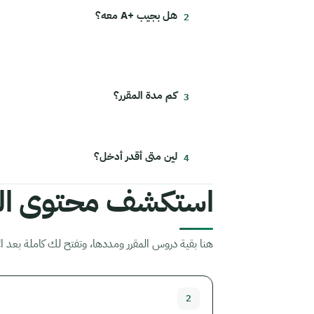
هل بجيب +A معه؟
كم مدة المقرر؟
لين متى أقدر أدخل؟
استكشف محتوى الم
هنا بقية دروس المقرر ومددها، وتفتح لك كاملة بعد ال
2