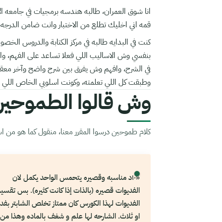
انا شوق العمران، طالبه هندسه برمجيات في جامعه ا
قمه اني اخليك تطلع من الاختبار وانت ضامن الدرجه، ف
كنت في البدايه طالبه في مركز الكتابة والدروس ا
بنفسي وش الاساليب اللي فعلا تساعد على الفهم، وا
في الشرح، وافهم وش يفرق بين شرح واضح وآخر معقد.
وطبقت كل اللي تعلمته، وكونت اسلوبي الخاص اللي
وش قالوا الطموحي
كلام طموحين درسوا المقرر معنا، منقول كما هو من استب
«١٠د مناسبه وقصيره يتحمس الواحد يكمل لان
الفديوات قصيره (بالذات إذا كانت كثيره). بس تقسي
الفديوات لهذا الكورس كان ممتاز تخلص الشابتر بفد
او ثلاث. الشارحه لها علم و شغف بالماده وهذا من