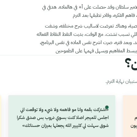
لامير سلطان وقد حصلت على أ+ في هالماده. هدفي في
اهم الفكره، وقادر تطبقها بعد الترم
لخصوصية، وهناك تعرضت لاساليب شرح مختلفه، وشفت
للي تسبب تشتت. مع الوقت، بديت التقط النقاط الفعاله
 وبعد فتره، صرت اشرح نفس الماده في نفس البرنامج،
 يبسط المفاهيم ويسهل فهمها على الطموحين
ن؟
يان نهاية الترم.
«اشتركت بقمه وانا مو فاهمه ولا شيء ولا توقعت اني
م
اجلس للميجر اصلا كنت بسوي دروب بس صدق شكرا
يون
شوق سهلت لي كثييير الله يجعلها بميزان حسناتك»