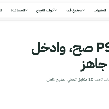
المقررات
مجتمع قمة
أدوات النجاح
المساعدة
ال
افهم PSY101 صح، وادخل
 جاهز
 المنهج كامل.