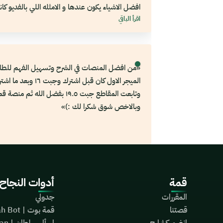
افضل الاشياء يكون عندها و الامثله اللي بالفديو كا
اقرأ الباقي
حلوه مع الملخصات. احلى شيء كان شابتر الزنقه لا
سجلت متاخر و مره فادني حتى وهو شابتر زنقه الشر
ممتاز و يدخل المخ»
«من افضل المنصات في الشرح وتسهيل الفهم للطا
الميجر الاول كان قبل اشترك وجبت ١٦ وبع
وتابعت المقاطع جبت ١٩.٥ بفضل الله ثم منصة 
وبالاخص شوق شكرا لك :)»
قمة
أدوات النجاح
المقررات
جدولي
قصتنا
قمة بوت | Qimah Bot
انضم كشارح
اسأل سلطان | Ask Sultan