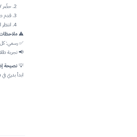
حضّر CV معتمد.
قدم طل
انتظر 
⚠️
ملاحظات
✅ رسمي: كل ك
📢 تجربة طل
💡
نصيحة إض
ابدأ بدري في LinkedIn وابحث عن شركات متعاونة مع PSU.